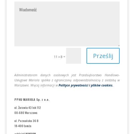
Prześlij
=
11 + 8
Administratorem danych osobowych jest Przedsiębiorstwo Handlowo-
Usługowe Mariola spółka z ograniczoną odpowiedzialnością z siedzibą w
Warszawie. Więcej informacji w
Polityce prywatności i plików cookies.
PPHU MARIOLA Sp. z o.o.
ul. Żurawia 43 lok 112
00-680 Warszawa
ul. Poznańska 36 B
18-400 Łomża
oddział WINDOW