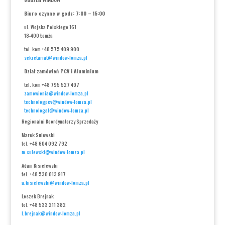
Biuro czynne w godz: 7:00 – 15:00
ul. Wojska Polskiego 161
18-400 Łomża
tel. kom +48 575 409 900.
sekretariat@window-lomza.pl
Dział zamówień PCV i Aluminium
tel. kom +48 795 527 497
zamowienia@window-lomza.pl
technologpcv@window-lomza.pl
technologal@window-lomza.pl
Regionalni Koordynatorzy Sprzedaży
Marek Sulewski
tel. +48 604 092 792
m.sulewski@window-lomza.pl
Adam Kisielewski
tel. +48 530 013 917
a.kisielewski@window-lomza.pl
Leszek Brejnak
tel. +48 533 211 382
l.brejnak@window-lomza.pl